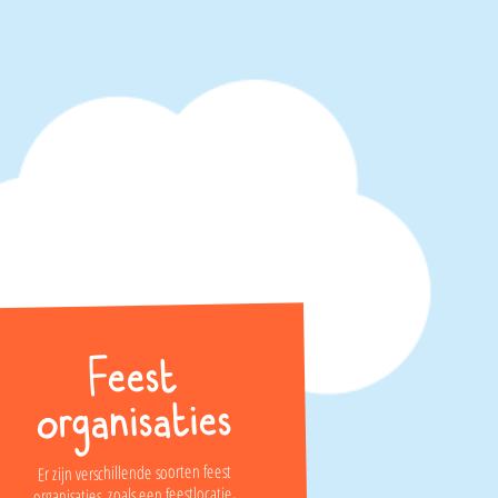
Feest
organisaties
Er zijn verschillende soorten feest
,
feestlocatie
organisaties, zoals een