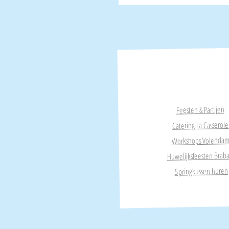
Feesten & Partijen
Catering La Casserole
Workshops Volenda
Huwelijksfeesten Brab
Springkussen huren