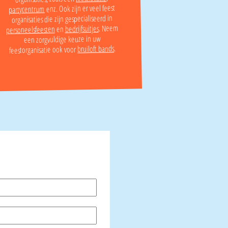
enz. Ook zijn er veel feest
partycentrum
organisaties die zijn gespecialiseerd in
. Neem
bedrijfsuitjes
en
personeelsfeesten
een zorgvuldige keuze in uw
.
bruiloft bands
feestorganisatie ook voor