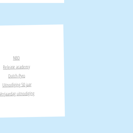
NBD
Release academy
Dutch-Pyro
Uitnodiging 50 jaar
Verjaardag uitnodiging