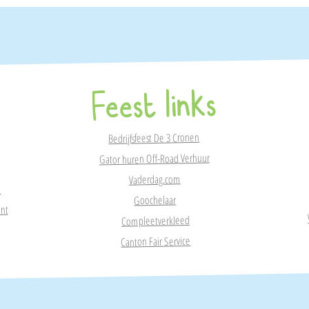
Feest links
Bedrijfsfeest De 3 Cronen
Gator huren Off-Road Verhuur
Vaderdag.com
m
Goochelaar
ant
Compleetverkleed
Canton Fair Service