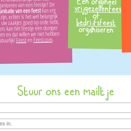
Een origineel
ganiseren van een feestje? De
vrijgezellenfeest
kan erg
anisatie van een feest
of
 zijn, echter is het wel belangrijk
u uw zaakjes goed op orde hebt,
bedrijfsfeest
ers kan het feestje een domper
organiseren
en en dat willen we niet hebben
.
Feest.com
en
Feest
atuurlijk!
Stuur ons een mailtje